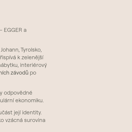
i – EGGER a
 Johann, Tyrolsko,
ispívá k zelenější
bytku, interiérový
ních závodů
po
cky odpovědné
kulární ekonomiku.
st její identity.
ko vzácná surovina