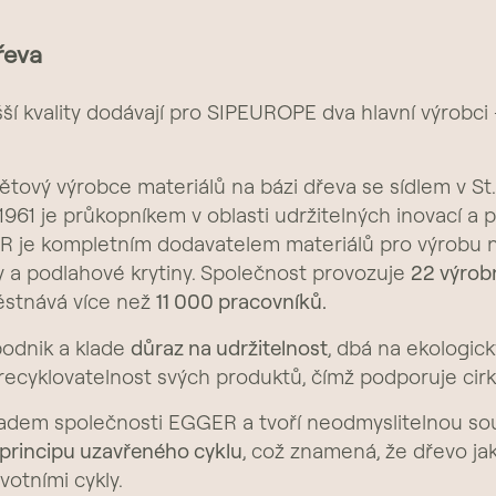
řeva
ší kvality dodávají pro SIPEUROPE dva hlavní výrobc
větový výrobce materiálů na bázi dřeva se sídlem v St.
961 je průkopníkem v oblasti udržitelných inovací a př
 je kompletním dodavatelem materiálů pro výrobu ná
y a podlahové krytiny. Společnost provozuje
22 výrob
ěstnává více než
11 000 pracovníků.
odnik a klade
důraz na udržitelnost
, dbá na ekologi
 recyklovatelnost svých produktů, čímž podporuje cir
ladem společnosti EGGER a tvoří neodmyslitelnou součá
principu uzavřeného cyklu
, což znamená, že dřevo ja
votními cykly.