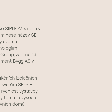
ko SIPDOM s.r.o. a v
tém nese název SE-
ky svému
nologiím
Group, zahrnující
ement Bygg AS v
kčních izolačních
ní systém SE-SIP
rychlost výstavby,
íky tomu je vysoce
ivních domů.