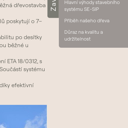
Zavřít
Hlavní výhody stavebního
 běžná dřevostavba
systému SE-SIP
Příběh našeho dřeva
ů poskytují o 7–
Důraz na kvalitu a
bilitu po desítky
udržitelnost
jsou běžné u
í ETA 18/0312, s
 Součástí systému
íky efektivní