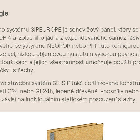
gie
o systému SIPEUROPE je sendvičový panel, který se
P 4 a izolačního jádra z expandovaného samozháši
tového polystyrenu NEOPOR nebo PIR. Tato konfigurac
 izolaci, nízkou objemovou hustotu a vysokou pevnost.
 tloušťkách a jejich všestrannost umožňuje použití pr
čky i střechy.
vá stavební systém SE-SIP také certifikované konstr
sti C24 nebo GL24h, lepené dřevěné I-nosníky nebo C
závisí na individuálním statickém posouzení stavby.