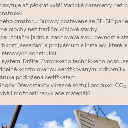
 poskytuje až pětkrát vyšší statické parametry než
nstrukcí.
lného prostoru:
Budovy postavené ze SE-SIP panel
tné plochy než tradiční cihlové stavby.
ace:
Izolační jádro si zachovává svou pevnost a sta
vlhkosti, sesedání a problémům s instalací, které 
 rámových konstrukcí.
ý systém:
Držitel Evropského technického posouzen
idelně kontrolovanou certifikovanými odborníky.
záruka podložená certifikátem.
ýhody:
Dřevostavby výrazně snižují produkci CO₂ d
avbě i možnosti recyklace materiálů.