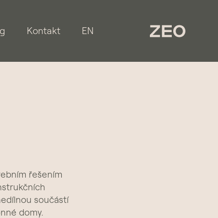
og
Kontakt
EN
avebním řešením
nstrukčních
 nedílnou součástí
onné domy.