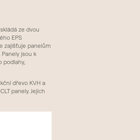
 skládá ze dvou
vého EPS
e zajišťuje panelům
 Panely jsou k
o podlahy,
ukční dřevo KVH a
LT panely. Jejich