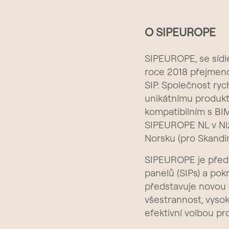
O SIPEUROPE
SIPEUROPE, se sídle
roce 2018 přejmeno
SIP. Společnost ry
unikátnímu produk
kompatibilním s BI
SIPEUROPE NL v Ni
Norsku (pro Skandiná
SIPEUROPE je předn
panelů (SIPs) a pok
představuje novou 
všestrannost, vysok
efektivní volbou p