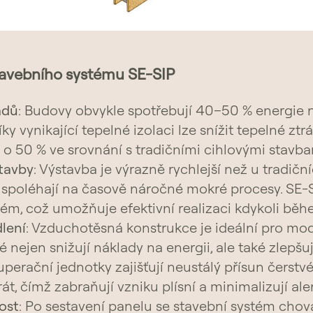
tavebního systému SE-SIP
adů
: Budovy obvykle spotřebují 40–50 % energie 
íky vynikající tepelné izolaci lze snížit tepelné ztr
ž o 50 % ve srovnání s tradičními cihlovými stavba
tavby
: Výstavba je výrazně rychlejší než u tradičn
 spoléhají na časově náročné mokré procesy. SE-S
tém, což umožňuje efektivní realizaci kdykoli běh
dlení
: Vzduchotěsná konstrukce je ideální pro mod
é nejen snižují náklady na energii, ale také zlepšuj
uperační jednotky zajišťují neustálý přísun čerst
át, čímž zabraňují vzniku plísní a minimalizují ale
ost
: Po sestavení panelu se stavební systém chov