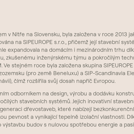
m v Nitře na Slovensku, byla založena v roce 2013 ja
vána na SIPEUROPE s.r.o., přičemž její stavební sys
chle expandovala na domácím i mezinárodním trhu dí
tu, zkušenému inženýrskému týmu a pokročilým tech
M. Ve stejném roce byla založena skupina SIPEUROPE 
zozemsku (pro země Beneluxu) a SIP-Scandinavia El
vii), čímž rozšířila svůj dosah napříč Evropou.
ím odborníkem na design, výrobu a dodávku konstru
ročilých stavebních systémů. Jejich inovativní staveb
generaci dřevostaveb, které nabízejí bezkonkurenční 
ou pevnost a vynikající tepelně izolační vlastnosti. D
ro výstavbu budov s nulovou spotřebou energie a pas