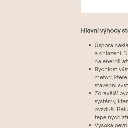
Hlavní výhody s
Úspora nákl
a chlazení. D
na energii a
Rychlost výs
metod, které
stavební sys
Zdravější by
systémy, kter
ovzduší. Rek
tepelných ztr
Vysoká pevn