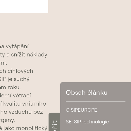
na vytápění
áty a snížit náklady
mi.
ích cihlových
IP je suchý
em roku.
Obsah článku
erní větrací
í kvalitu vnitřního
O SIPEUROPE
vého vzduchu bez
rgeny.
SE-SIP Technologie
á jako monolitický