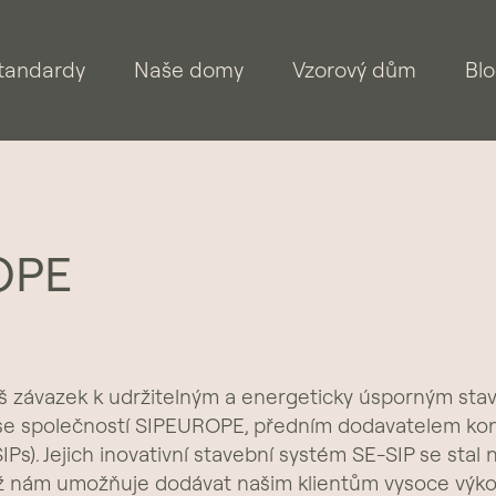
tandardy
Naše domy
Vzorový dům
Bl
OPE
 závazek k udržitelným a energeticky úsporným st
 se společností SIPEUROPE, předním dodavatelem ko
IPs). Jejich inovativní stavební systém SE-SIP se stal
ož nám umožňuje dodávat našim klientům vysoce výk