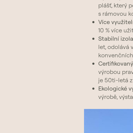
plášť, který
s rámovou ko
Více využite
10 % více uži
Stabilní izol
let, odolává 
konvenčních
Certifikovan
výrobou prav
je 50ti-letá 
Ekologické v
výrobě, výst