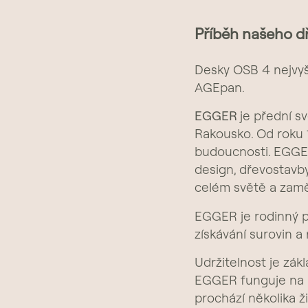
Příběh našeho d
Desky OSB 4 nejvyš
AGEpan.
EGGER
je přední s
Rakousko. Od roku 1
budoucnosti. EGGER
design, dřevostavb
celém světě a zam
EGGER je rodinný p
získávání surovin a
Udržitelnost je zák
EGGER funguje na
prochází několika ži