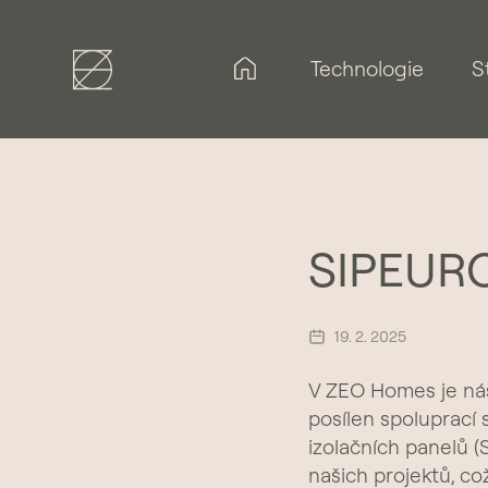
Technologie
S
SIPEUR
19. 2. 2025
V ZEO Homes je náš
posílen spoluprací
izolačních panelů (S
našich projektů, c